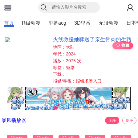
首页
R级动漫
里番acg
3D里番
无限动漫
日本
火线救援她葬送了亲生骨肉的生路
♡ 收藏
地区：大陆
年代：2024
播放：2075 次
标签：短剧
下载：
报错/寻番：
报错求番入口
暴风播放器
正序
倒序