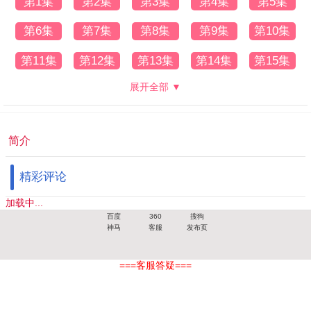
第1集
第2集
第3集
第4集
第5集
第6集
第7集
第8集
第9集
第10集
第11集
第12集
第13集
第14集
第15集
展开全部 ▼
简介
精彩评论
加载中...
百度
360
搜狗
神马
客服
发布页
===客服答疑===