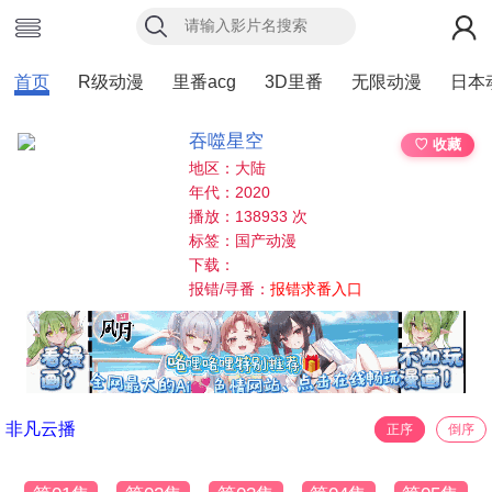
首页
R级动漫
里番acg
3D里番
无限动漫
日本
吞噬星空
♡ 收藏
地区：大陆
年代：2020
播放：138933 次
标签：国产动漫
下载：
报错/寻番：
报错求番入口
非凡云播
正序
倒序