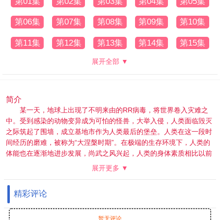
第01集
第02集
第03集
第04集
第05集
第06集
第07集
第08集
第09集
第10集
第11集
第12集
第13集
第14集
第15集
展开全部 ▼
简介
某一天，地球上出现了不明来由的RR病毒，将世界卷入灾难之
中。受到感染的动物变异成为可怕的怪兽，大举入侵，人类面临毁灭
之际筑起了围墙，成立基地市作为人类最后的堡垒。人类在这一段时
间经历的磨难，被称为“大涅槃时期”。在极端的生存环境下，人类的
体能也在逐渐地进步发展，尚武之风兴起，人类的身体素质相比以前
有了质的飞越。而这其中的佼佼者，被称为“武者”。 18岁的罗峰也梦
展开更多 ▼
想着成为其中的一员。此时的他即将高考，正面临着人生十字路口的
抉择，却不料怪兽的一次袭击影响了他的人生轨迹。在强大怪兽的威
精彩评论
胁之下，市内居民面临危险，军方却束手无策。唯有一名武者挺身而
出，保卫了基地市的安全。罗峰被武者的强大所感染，暗自立下成为
武者以保护所爱之人的决心。这是一切的开始，罗峰武者之路的起
暂无评论