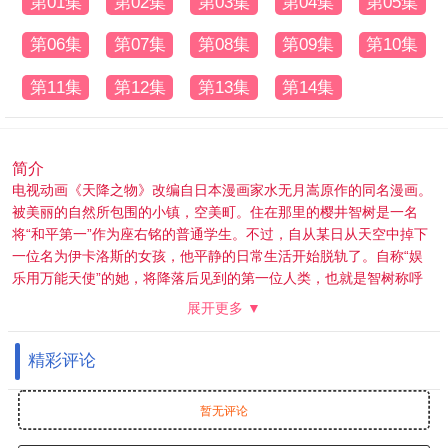
第01集
第02集
第03集
第04集
第05集
第06集
第07集
第08集
第09集
第10集
第11集
第12集
第13集
第14集
简介
电视动画《天降之物》改编自日本漫画家水无月嵩原作的同名漫画。
被美丽的自然所包围的小镇，空美町。住在那里的樱井智树是一名
将“和平第一”作为座右铭的普通学生。不过，自从某日从天空中掉下
一位名为伊卡洛斯的女孩，他平静的日常生活开始脱轨了。自称“娱
乐用万能天使”的她，将降落后见到的第一位人类，也就是智树称呼
为“主人”，并有着能实现他一切愿望的不可思议的能力。入手一千亿
展开更多 ▼
现金，成为透明人，让时间停止，总之什么都可以！满足了一个健全
男子的……
精彩评论
暂无评论