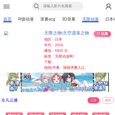
首页
R级动漫
里番acg
3D里番
无限动漫
日本
天降之物/天空遗落之物
♡ 收藏
地区：日本
年代：2010
播放：5925 次
标签：无限动漫网
下载：
报错/寻番：
报错求番入口
非凡云播
正序
倒序