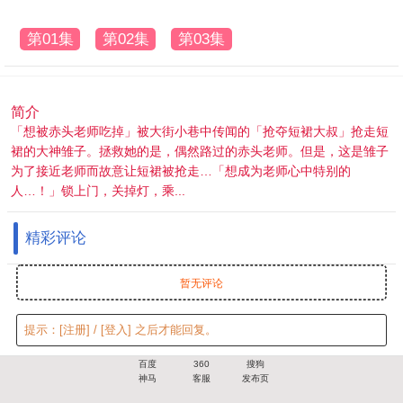
第01集
第02集
第03集
简介
「想被赤头老师吃掉」被大街小巷中传闻的「抢夺短裙大叔」抢走短
裙的大神雏子。拯救她的是，偶然路过的赤头老师。但是，这是雏子
为了接近老师而故意让短裙被抢走…「想成为老师心中特别的
人…！」锁上门，关掉灯，乘...
精彩评论
暂无评论
提示：
[注册]
/
[登入]
之后才能回复。
百度
360
搜狗
神马
客服
发布页