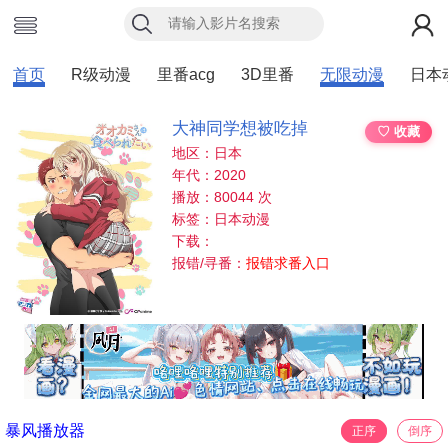
首页
R级动漫
里番acg
3D里番
无限动漫
日本
大神同学想被吃掉
♡ 收藏
地区：日本
年代：2020
播放：80044 次
标签：日本动漫
下载：
报错/寻番：
报错求番入口
暴风播放器
正序
倒序